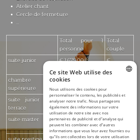
Atelier chant
Cercle de fermeture
...
Total pour 1
Total
personne
couple
suite junior
€ 1.675,00
€
2.650,00
Ce site Web utilise des
cookies
chambre
€ 1.575,00
€
ENGLISH
supérieure
2.550,00
Nous utilisons des cookies pour
personnaliser le contenu, les publicités et
FRENCH
suite junior avec
€ 1.675,00
€
analyser notre trafic. Nous partageons
également des informations sur votre
terrace
2.650,00
utilisation de notre site avec nos
partenaires de publicité et d"analyse qui
suite master
€ 1.975,00
€
peuvent les combiner avec d"autres
2.950,00
informations que vous leur avez fournies ou
qu"ils ont collectées lors de votre utilisation
suite prestige
€ 1.975,00
€