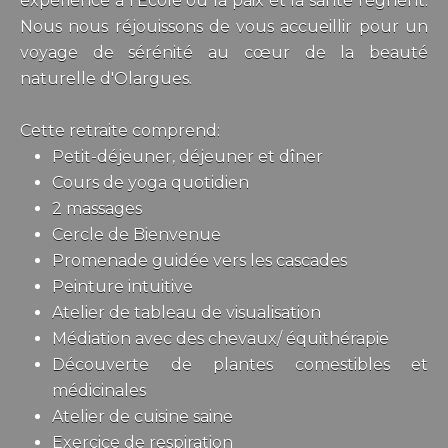
expérience à l'École où la paix et la santé règnent.
Nous nous réjouissons de vous accueillir pour un
voyage de sérénité au cœur de la beauté
naturelle d'Olargues.
Cette retraite comprend:
Petit-déjeuner, déjeuner et dîner
Cours de yoga quotidien
2 massages
Cercle de Bienvenue
Promenade guidée vers les cascades
Peinture intuitive
Atelier de tableau de visualisation
Médiation avec des chevaux/ équithérapie
Découverte de plantes comestibles et
médicinales
Atelier de cuisine saine
Exercice de respiration