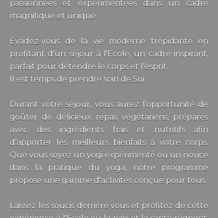
passionnées et expérimentées dans un cadre
magnifique et unique.
Évadez-vous de la vie moderne trépidante en
profitant d'un séjour à l'Ecole, un cadre inspirant,
parfait pour détendre le corps et l'esprit.
Il est temps de prendre soin de Soi
Durant votre séjour, vous aurez l’opportunité de
goûter de délicieux repas végétariens, préparés
avec des ingrédients frais et nutritifs afin
d’apporter les meilleurs bienfaits à votre corps.
Que vous soyez un yogi expérimenté ou un novice
dans la pratique du yoga, notre programme
propose une gamme d'activités conçue pour tous.
Laissez les soucis derrière vous et profitez de cette