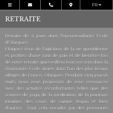
FR
RETRAITE
Retraite de 4 jours dans l'époustouflante Ecole
d’Olargues
Éloignez-vous de l'agitation de la vie quotidienne
et profitez d'une oasis de paix et de bienêtre lors
de notre retraite qui éveillera tous vos sens dans la
charmante Ecole située dans l'un des plus beaux
villages de France, Olargues. Pendant cinq jours/4
nuits, nous vous proposons de vous ressourcer
avec des activités réconfortantes telles que des
séances de yoga, de la méditation, de la peinture
intuitive, des cours de cuisine Vegan et bien
d'autres. Tout cela encadré par des personnes